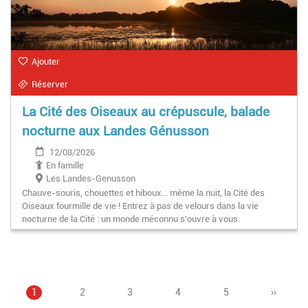
Ajouter
Réserver
La Cité des Oiseaux au crépuscule, balade
nocturne aux Landes Génusson
12/08/2026
En famille
Les Landes-Genusson
Chauve-souris, chouettes et hiboux... même la nuit, la Cité des
Oiseaux fourmille de vie ! Entrez à pas de velours dans la vie
nocturne de la Cité : un monde méconnu s'ouvre à vous.
Page
1
Page
2
Page
3
Pagination
Page
4
Page
5
Page
››
courante
suivant