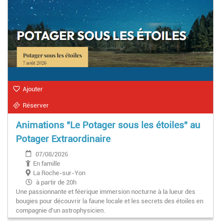
Ajouter
Réserver
Animations "Le Potager sous les étoiles" au
Potager Extraordinaire
07/08/2026
En famille
La Roche-sur-Yon
à partir de 20h
Une passionnante et féerique immersion nocturne à la lueur des
bougies pour découvrir la faune locale et les secrets des étoiles en
compagnie d'un astrophysicien.