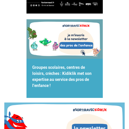
Groupes scolaires, centres de
loisirs, crèches : Kidiklik met son
expertise au service des pros de
l'enfance !