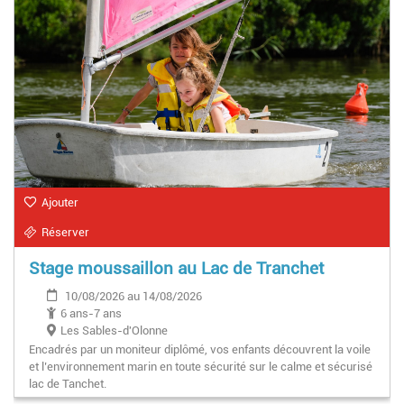
Ajouter
Réserver
Stage moussaillon au Lac de Tranchet
10/08/2026 au 14/08/2026
6 ans-7 ans
Les Sables-d'Olonne
Encadrés par un moniteur diplômé, vos enfants découvrent la voile
et l’environnement marin en toute sécurité sur le calme et sécurisé
lac de Tanchet.