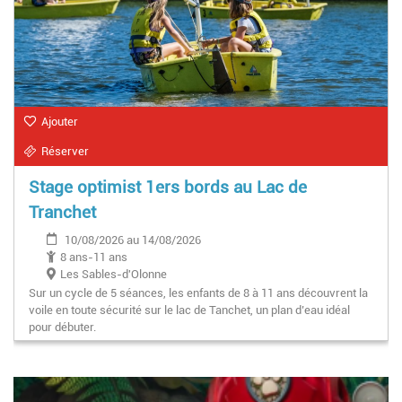
Ajouter
Réserver
Stage optimist 1ers bords au Lac de
Tranchet
10/08/2026 au 14/08/2026
8 ans-11 ans
Les Sables-d'Olonne
Sur un cycle de 5 séances, les enfants de 8 à 11 ans découvrent la
voile en toute sécurité sur le lac de Tanchet, un plan d’eau idéal
pour débuter.