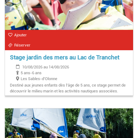
Ajouter
Réserver
Stage jardin des mers au Lac de Tranchet
10/08/2026 au 14/08/2026
5 ans-6 ans
Les Sables-d'Olonne
Destiné aux jeunes enfants dès l'âge de 5 ans, ce stage permet de
découvrir le milieu marin et les activités nautiques associées.