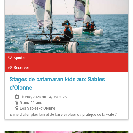
Ajouter
Réserver
Stages de catamaran kids aux Sables
d'Olonne
10/08/2026 au 14/08/2026
9 ans-11 ans
Les Sables-d'Olonne
Envie d'aller plus loin et de faire évoluer sa pratique de la voile ?