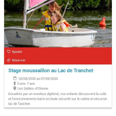
Ajouter
Réserver
Stage moussaillon au Lac de Tranchet
03/08/2026 au 07/08/2026
6 ans-7 ans
Les Sables-d'Olonne
Encadrés par un moniteur diplômé, vos enfants découvrent la voile
et l’environnement marin en toute sécurité sur le calme et sécurisé
lac de Tanchet.