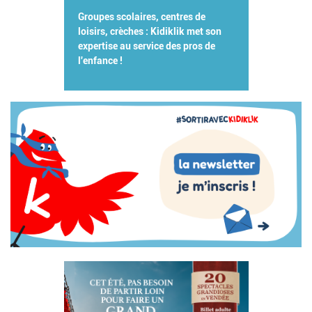
Groupes scolaires, centres de
loisirs, crèches : Kidiklik met son
expertise au service des pros de
l'enfance !