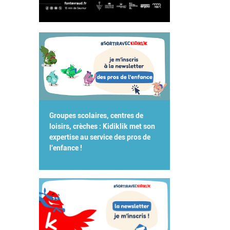
Groupes scolaires, centres de
loisirs, crèches : Kidiklik met son
expertise au service des pros de
l'enfance !