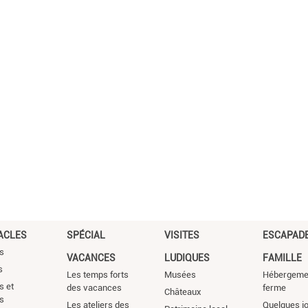
ACLES
SPÉCIAL
VISITES
ESCAPADE
s
VACANCES
LUDIQUES
FAMILLE
s
Les temps forts
Musées
Hébergemen
s et
des vacances
ferme
Châteaux
s
Les ateliers des
Quelques j