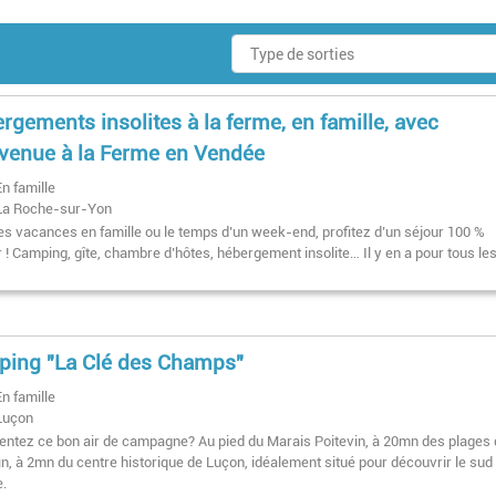
rgements insolites à la ferme, en famille, avec
venue à la Ferme en Vendée
En famille
La Roche-sur-Yon
es vacances en famille ou le temps d’un week-end, profitez d’un séjour 100 %
 ! Camping, gîte, chambre d’hôtes, hébergement insolite… Il y en a pour tous le
ing "La Clé des Champs"
En famille
Luçon
entez ce bon air de campagne? Au pied du Marais Poitevin, à 20mn des plages
in, à 2mn du centre historique de Luçon, idéalement situé pour découvrir le sud 
.