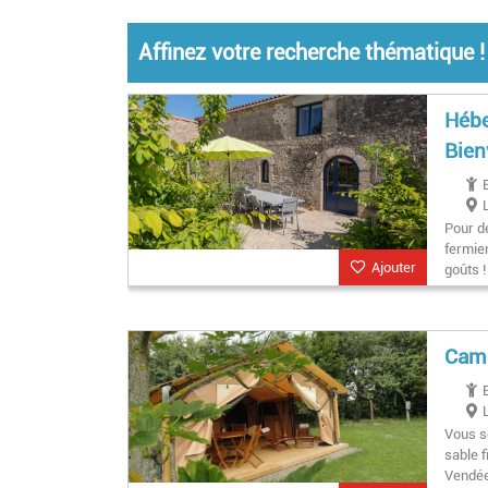
Affinez votre recherche thématique !
Hébe
Bien
Pour d
fermier
Ajouter
goûts !
Camp
Vous s
sable f
Vendée