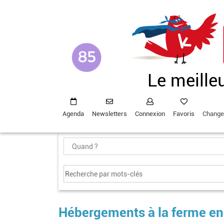
Aller
au
contenu
principal
Le meille
Agenda
Newsletters
Connexion
Favoris
Change
Hébergements à la ferme e