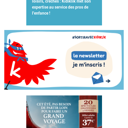
loisirs, crèches : Kidiklik met son
expertise au service des pros de
l'enfance !